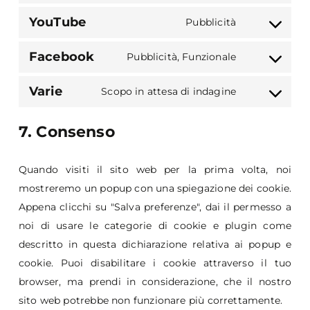
to
google-
YouTube
Pubblicità
Consent
service
fonts
to
google-
Facebook
Pubblicità, Funzionale
Consent
service
maps
to
youtube
Varie
Scopo in attesa di indagine
Consent
service
to
facebook
7. Consenso
service
varie
Quando visiti il sito web per la prima volta, noi
mostreremo un popup con una spiegazione dei cookie.
Appena clicchi su "Salva preferenze", dai il permesso a
noi di usare le categorie di cookie e plugin come
descritto in questa dichiarazione relativa ai popup e
cookie. Puoi disabilitare i cookie attraverso il tuo
browser, ma prendi in considerazione, che il nostro
sito web potrebbe non funzionare più correttamente.