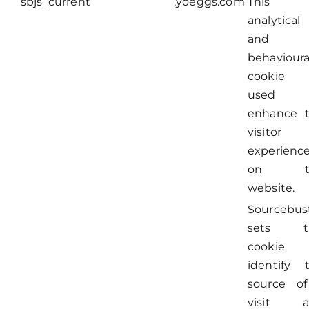
sbjs_current
.yoeggs.com
This
analytical
and
behavioura
cookie 
used 
enhance 
visitor
experienc
on t
website.
Sourcebus
sets th
cookie 
identify 
source o
visit a