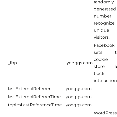
randomly
generated
number 
recognize
unique
visitors.
Facebook
sets th
cookie 
_fbp
.yoeggs.com
store a
track
interaction
lastExternalReferrer
yoeggs.com
lastExternalReferrerTime
yoeggs.com
topicsLastReferenceTime
yoeggs.com
WordPress