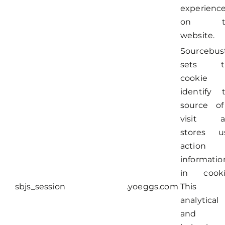
experienc
on t
website.
Sourcebus
sets th
cookie 
identify 
source o
visit a
stores u
action
informatio
in cooki
sbjs_session
.yoeggs.com
This
analytical
and