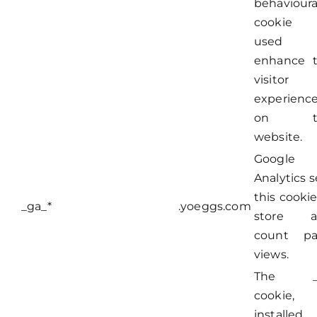
behavioura
cookie 
used 
enhance 
visitor
experienc
on t
website.
Google
Analytics s
this cookie
_ga_*
.yoeggs.com
store a
count p
views.
The _
cookie,
installed