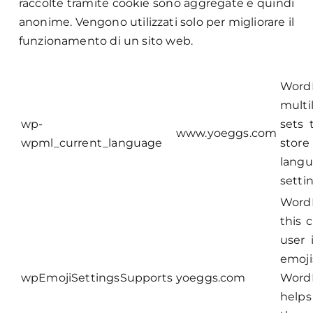
raccolte tramite cookie sono aggregate e quindi
anonime. Vengono utilizzati solo per migliorare il
funzionamento di un sito web.
Word
multi
wp-
sets 
www.yoeggs.com
wpml_current_language
stor
langu
settin
Word
this 
user 
emo
wpEmojiSettingsSupports
yoeggs.com
WordP
helps