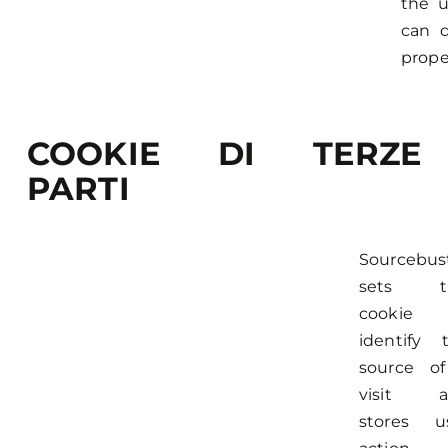
the u
can d
proper
COOKIE DI TERZE
PARTI
Sourcebus
sets th
cookie 
identify 
source o
visit a
stores u