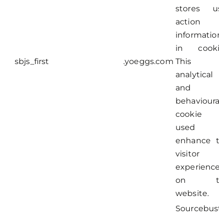
stores u
action
informatio
in cooki
sbjs_first
.yoeggs.com
This
analytical
and
behavioura
cookie 
used 
enhance 
visitor
experienc
on t
website.
Sourcebus