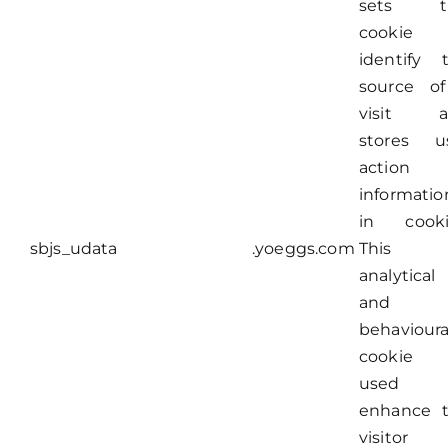
sets th
cookie 
identify 
source o
visit a
stores u
action
informatio
in cooki
sbjs_udata
.yoeggs.com
This
analytical
and
behavioura
cookie 
used 
enhance 
visitor