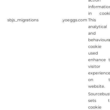
action
informatio
in cooki
sbjs_migrations
.yoeggs.com
This
analytical
and
behavioura
cookie 
used 
enhance 
visitor
experienc
on t
website.
Sourcebus
sets th
cookie 