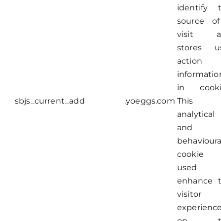
identify 
source o
visit a
stores u
action
informatio
in cooki
sbjs_current_add
.yoeggs.com
This
analytical
and
behavioura
cookie 
used 
enhance 
visitor
experienc
on t