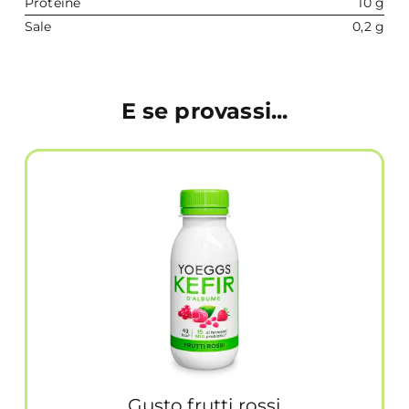
Proteine
10 g
Sale
0,2 g
E se provassi...
Gusto frutti rossi