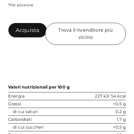
*Per porzione
Acquista
Trova il rivenditore più
vicino
Valori nutrizionali per 100 g
Energia
227 kJ/ 54 kcal
Grassi
<0,5 g
di cui saturi
0,2 g
Carboidrati
1,7 g
di cui zuccheri
<0,5 g