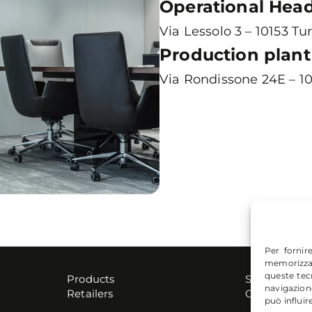
Operational Hea
Via Lessolo 3 – 10153 Turi
Production plant
Via Rondissone 24E – 10
Per fornir
memorizzar
queste tec
Products
Shop
navigazion
Retailers
Contacts
può influir