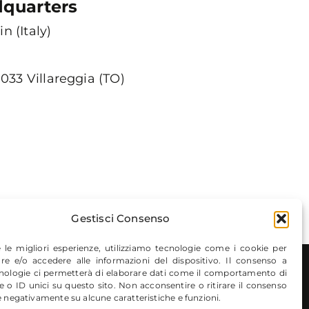
dquarters
n (Italy)
033 Villareggia (TO)
Gestisci Consenso
e le migliori esperienze, utilizziamo tecnologie come i cookie per
e e/o accedere alle informazioni del dispositivo. Il consenso a
nologie ci permetterà di elaborare dati come il comportamento di
YOEGGS
e o ID unici su questo sito. Non acconsentire o ritirare il consenso
e negativamente su alcune caratteristiche e funzioni.